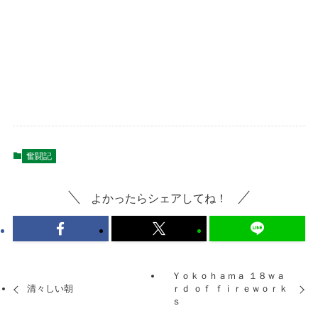
奮闘記
よかったらシェアしてね！
Ｙｏｋｏｈａｍａ １８ｗａ
清々しい朝
ｒｄ ｏｆ ｆｉｒｅｗｏｒｋ
ｓ