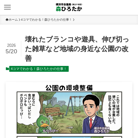
ホーム
4コマでわかる！森ひろたかの仕事！
壊れたブランコや遊具、伸び切っ
2026
た雑草など地域の身近な公園の改
5/20
善
4コマでわかる！森ひろたかの仕事！