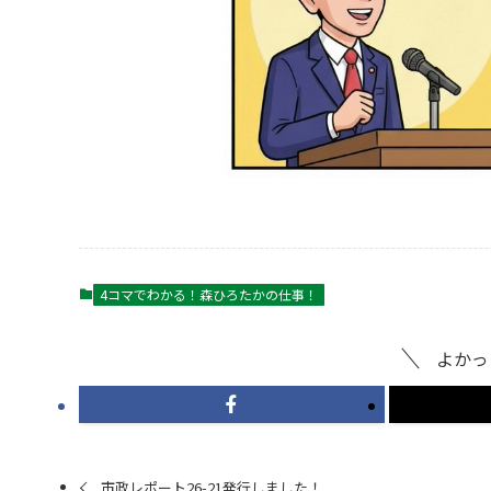
4コマでわかる！森ひろたかの仕事！
よかっ
市政レポート26-21発行しました！