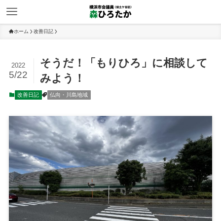
ホーム
改善日記
そうだ！「もりひろ」に相談して
2022
5/22
みよう！
改善日記
仏向・川島地域