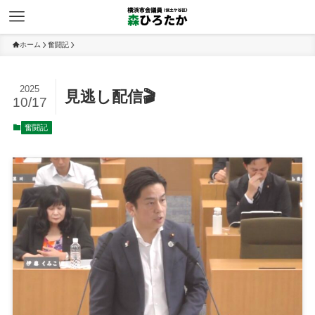
ホーム
奮闘記
2025
見逃し配信🎬
10/17
奮闘記