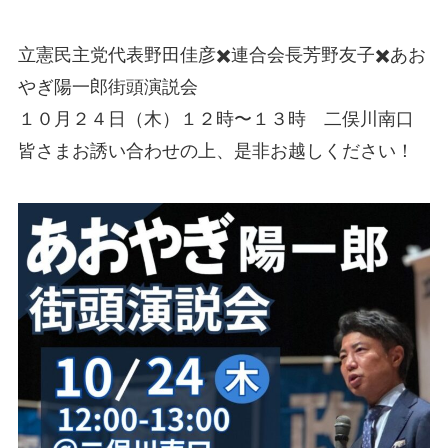
立憲民主党代表野田佳彦✖️連合会長芳野友子✖️あお
やぎ陽一郎街頭演説会
１０月２４日（木）１２時〜１３時 二俣川南口
皆さまお誘い合わせの上、是非お越しください！