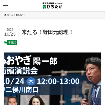
ホーム
奮闘記
2024
来たる！野田元総理！
10/23
奮闘記