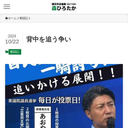
ホーム
奮闘記
2024
背中を追う争い
10/22
奮闘記