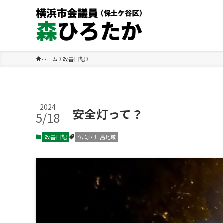
ホーム
改善日記
2024
安全灯って？
5/18
改善日記
仏向・川島地域