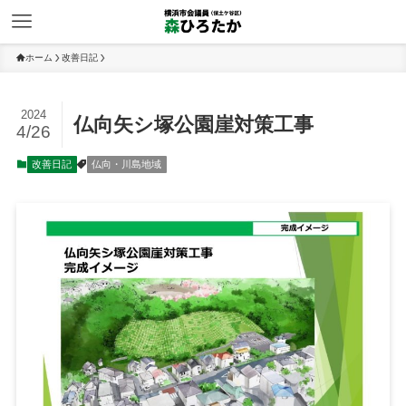
ホーム
改善日記
2024
仏向矢シ塚公園崖対策工事
4/26
改善日記
仏向・川島地域