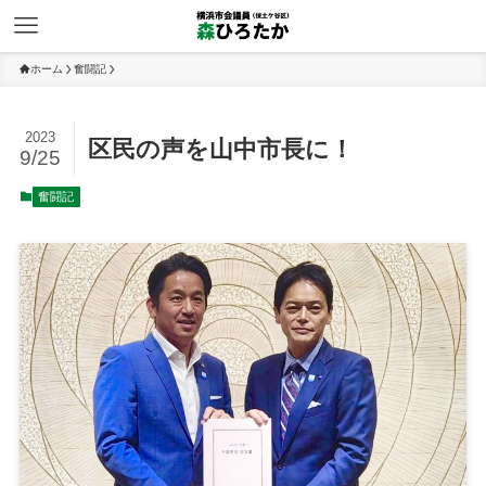
ホーム
奮闘記
2023
区民の声を山中市長に！
9/25
奮闘記