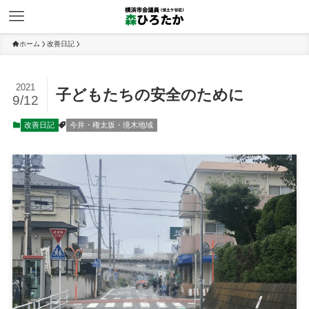
ホーム
改善日記
2021
子どもたちの安全のために
9/12
改善日記
今井・権太坂・境木地域