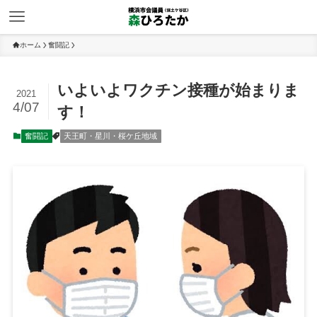
ホーム
奮闘記
いよいよワクチン接種が始まりま
2021
4/07
す！
奮闘記
天王町・星川・桜ケ丘地域