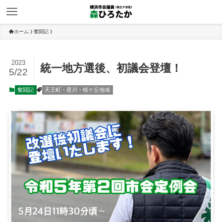
ホーム
奮闘記
2023
統一地方選後、初議会登壇！
5/22
奮闘記
天王町・星川・桜ケ丘地域