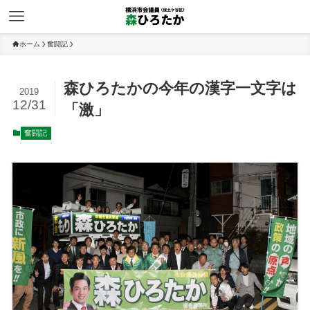
ホーム
奮闘記
森ひろたかの今年の漢字一文字は
2019
12/31
「激」
奮闘記