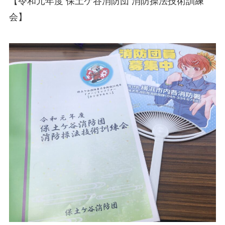
【令和元年度 保土ケ谷消防団 消防操法技術訓練
会】