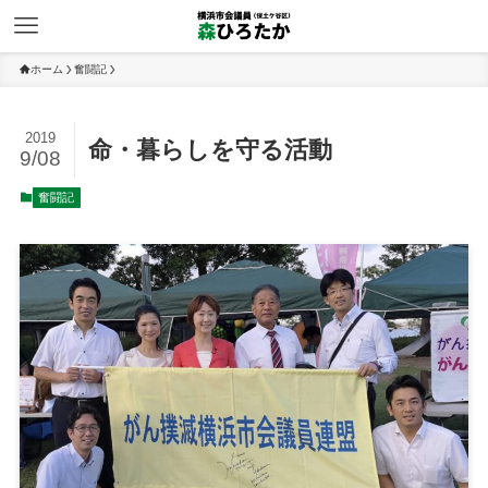
ホーム
奮闘記
2019
命・暮らしを守る活動
9/08
奮闘記