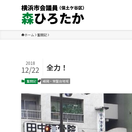
ホーム
奮闘記
2018
全力！
12/22
奮闘記
峰岡・常盤台地域