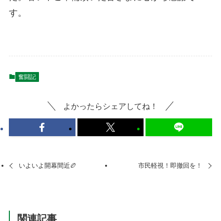
す。
奮闘記
よかったらシェアしてね！
いよいよ開幕間近🏉
市民軽視！即撤回を！
関連記事