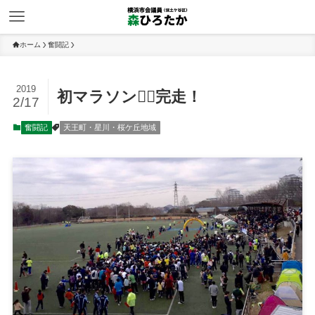
ホーム
奮闘記
2019
初マラソン🏃‍♂️完走！
2/17
奮闘記
天王町・星川・桜ケ丘地域