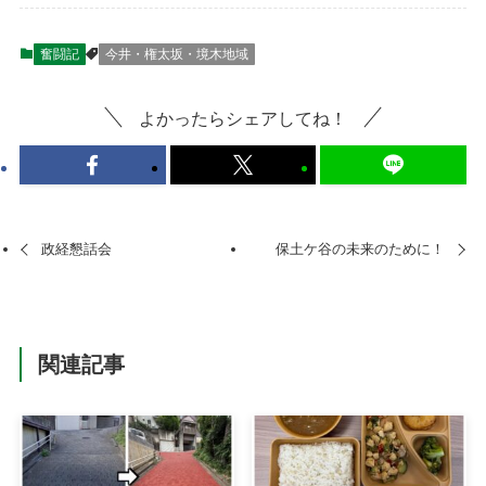
奮闘記
今井・権太坂・境木地域
よかったらシェアしてね！
政経懇話会
保土ケ谷の未来のために！
関連記事