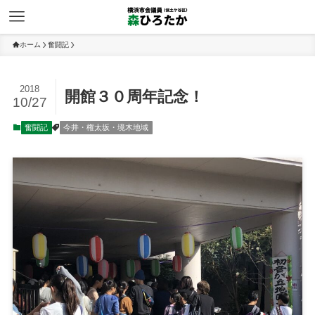
ホーム
奮闘記
2018
開館３０周年記念！
10/27
奮闘記
今井・権太坂・境木地域