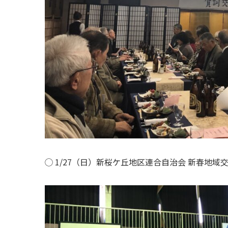
◯ 1/27（日）新桜ケ丘地区連合自治会 新春地域