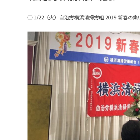
◯ 1/22（火）自治労横浜清掃労組 2019 新春の集