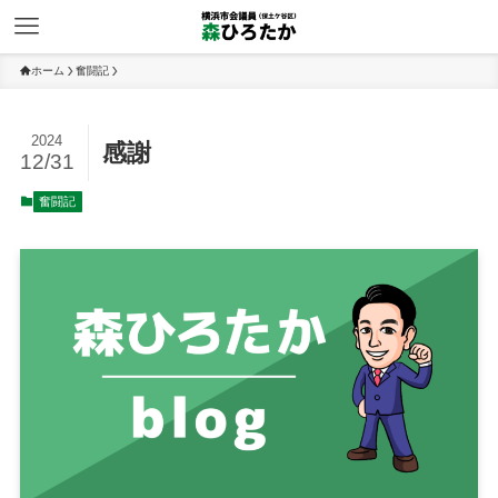
ホーム
奮闘記
2024
感謝
12/31
奮闘記