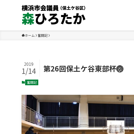
ホーム
奮闘記
2019
第26回保土ケ谷東部杯🏐
1/14
奮闘記