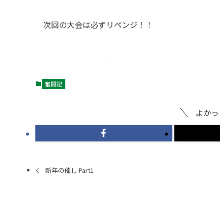
次回の大会は必ずリベンジ！！
奮闘記
よかっ
新年の催し Part1