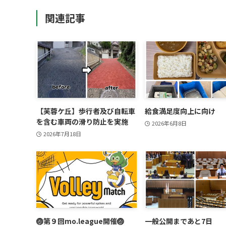
関連記事
【芙蓉ケ丘】歩行者及び自転車
給食満足度向上に向け
を含む車両の滑り防止を実施
2026年6月8日
2026年7月18日
🏐第９回mo.league開催🏐
一般公開まであと7日