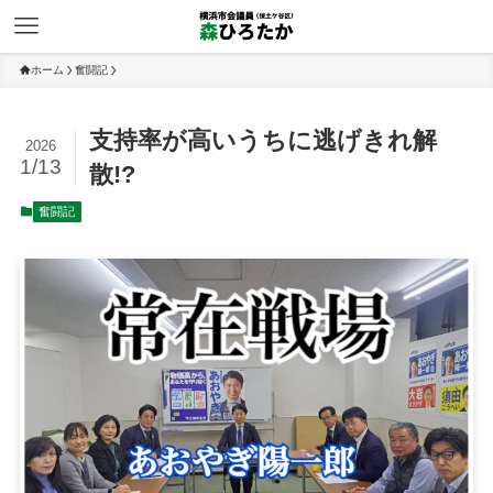
ホーム
奮闘記
支持率が高いうちに逃げきれ解
2026
1/13
散!?
奮闘記