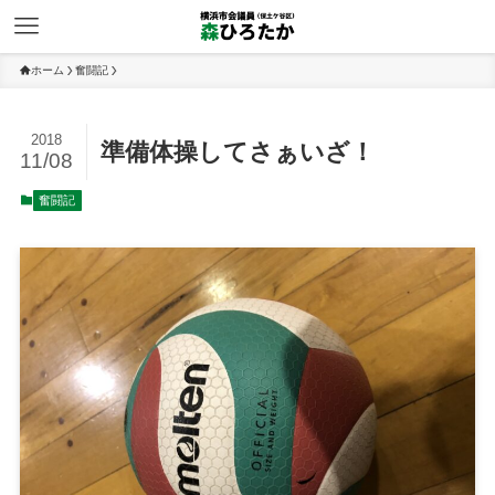
ホーム
奮闘記
2018
準備体操してさぁいざ！
11/08
奮闘記