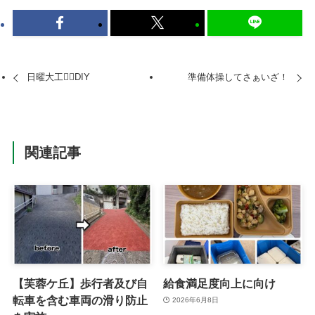
日曜大工👷‍♂️DIY
準備体操してさぁいざ！
関連記事
【芙蓉ケ丘】歩行者及び自
給食満足度向上に向け
転車を含む車両の滑り防止
2026年6月8日