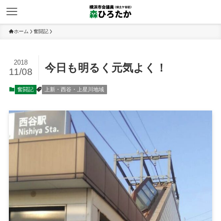
ホーム
奮闘記
2018
今日も明るく元気よく！
11/08
奮闘記
上新・西谷・上星川地域