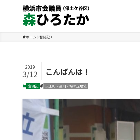
ホーム
奮闘記
2019
こんばんは！
3/12
奮闘記
天王町・星川・桜ケ丘地域