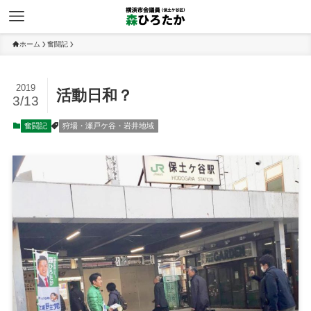
ホーム
奮闘記
2019
活動日和？
3/13
奮闘記
狩場・瀬戸ケ谷・岩井地域