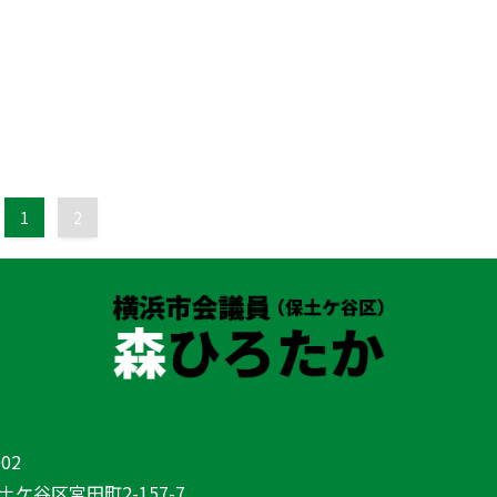
1
2
02
ケ谷区宮田町2-157-7