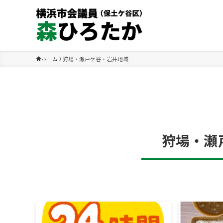
ホーム
狩場・瀬戸ケ谷・岩井地域
狩場・瀬